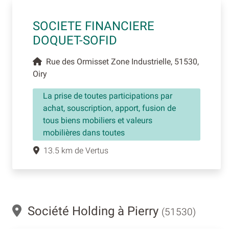
SOCIETE FINANCIERE
DOQUET-SOFID
Rue des Ormisset Zone Industrielle, 51530,
Oiry
La prise de toutes participations par
achat, souscription, apport, fusion de
tous biens mobiliers et valeurs
mobilières dans toutes
13.5 km de Vertus
Société Holding à Pierry
(51530)