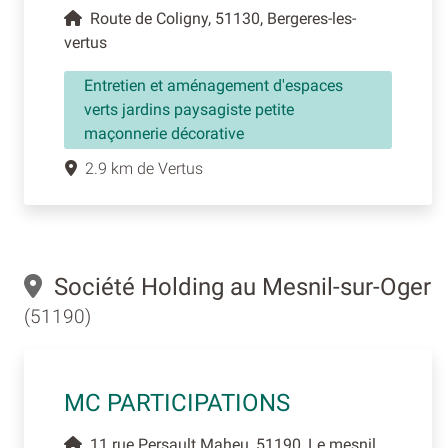
Route de Coligny, 51130, Bergeres-les-
vertus
Entretien et aménagement d'espaces
verts jardins paysagiste petite
maçonnerie décorative
2.9 km de Vertus
Société Holding au Mesnil-sur-Oger
(51190)
MC PARTICIPATIONS
11 rue Persault Maheu, 51190, Le mesnil