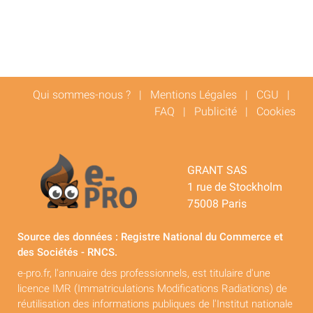
Qui sommes-nous ?
|
Mentions Légales
|
CGU
|
FAQ
|
Publicité
|
Cookies
GRANT SAS
1 rue de Stockholm
75008 Paris
Source des données : Registre National du Commerce et
des Sociétés - RNCS.
e-pro.fr, l'annuaire des professionnels, est titulaire d'une
licence IMR (Immatriculations Modifications Radiations) de
réutilisation des informations publiques de l'Institut nationale