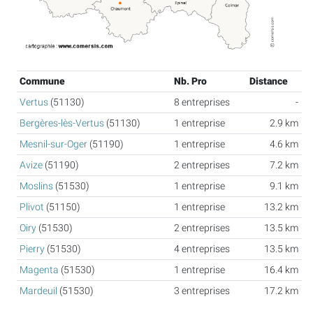
Commune
Nb. Pro
Distance
Vertus
(51130)
8 entreprises
-
Bergères-lès-Vertus
(51130)
1 entreprise
2.9 km
Mesnil-sur-Oger
(51190)
1 entreprise
4.6 km
Avize
(51190)
2 entreprises
7.2 km
Moslins
(51530)
1 entreprise
9.1 km
Plivot
(51150)
1 entreprise
13.2 km
Oiry
(51530)
2 entreprises
13.5 km
Pierry
(51530)
4 entreprises
13.5 km
Magenta
(51530)
1 entreprise
16.4 km
Mardeuil
(51530)
3 entreprises
17.2 km