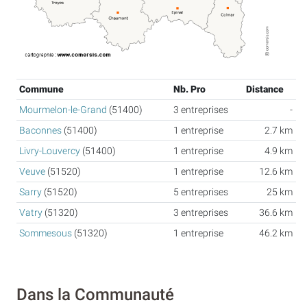
Commune
Nb. Pro
Distance
Mourmelon-le-Grand
(51400)
3 entreprises
-
Baconnes
(51400)
1 entreprise
2.7 km
Livry-Louvercy
(51400)
1 entreprise
4.9 km
Veuve
(51520)
1 entreprise
12.6 km
Sarry
(51520)
5 entreprises
25 km
Vatry
(51320)
3 entreprises
36.6 km
Sommesous
(51320)
1 entreprise
46.2 km
Dans la Communauté