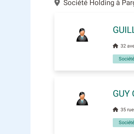
Société Holding à Par
GUIL
32 aven
Sociét
GUY 
35 rue 
Sociét