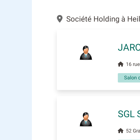
Société Holding à Hei
JARO
16 rue 
Salon d
SGL 
52 Gran