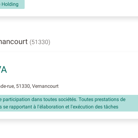
é Holding
rnancourt
(51330)
VA
de-rue, 51330, Vernancourt
e participation dans toutes sociétés. Toutes prestations de
s se rapportant à l'élaboration et l'exécution des tâches