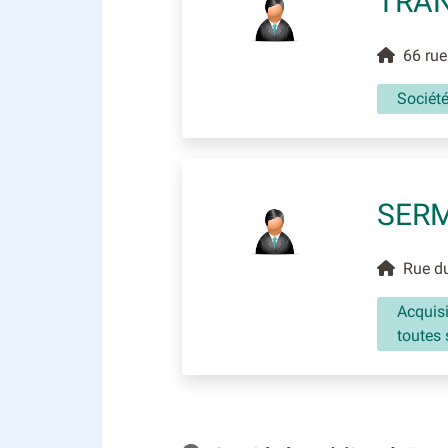
TRAN
66 rue 
Sociét
SERM
Rue du 
Acquisi
toutes 