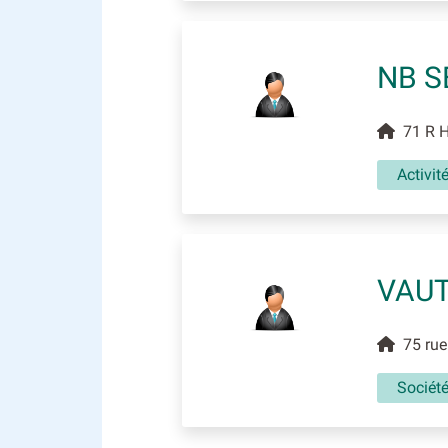
NB S
71 R H
Activit
VAUT
75 rue 
Sociét