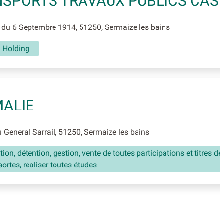
SPORTS TRAVAUX PUBLICS CA
du 6 Septembre 1914, 51250, Sermaize les bains
é Holding
ALIE
General Sarrail, 51250, Sermaize les bains
tion, détention, gestion, vente de toutes participations et titres d
sortes, réaliser toutes études