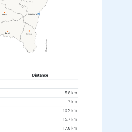
Distance
-
5.8 km
7 km
10.2 km
15.7 km
17.8 km