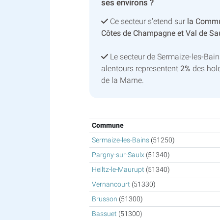
ses environs ?
Ce secteur s’etend sur
la Comm
Côtes de Champagne et Val de Sa
Le secteur de Sermaize-les-Bai
alentours representent
2%
des hol
de la Marne.
Commune
Sermaize-les-Bains
(51250)
Pargny-sur-Saulx
(51340)
Heiltz-le-Maurupt
(51340)
Vernancourt
(51330)
Brusson
(51300)
Bassuet
(51300)