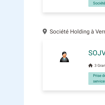
Sociét
Société Holding à Ve
SOJ
3 Gran
Prise d
service