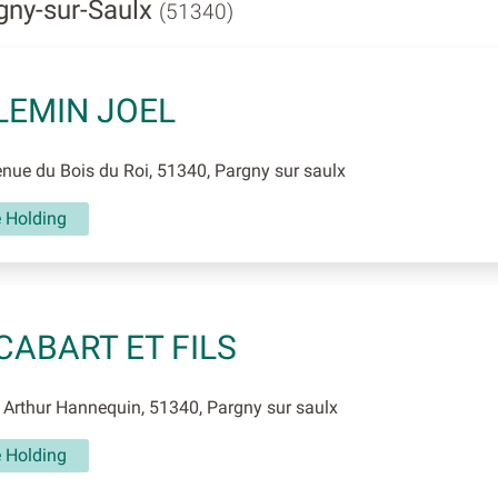
gny-sur-Saulx
(51340)
LEMIN JOEL
ue du Bois du Roi, 51340, Pargny sur saulx
é Holding
CABART ET FILS
Arthur Hannequin, 51340, Pargny sur saulx
é Holding