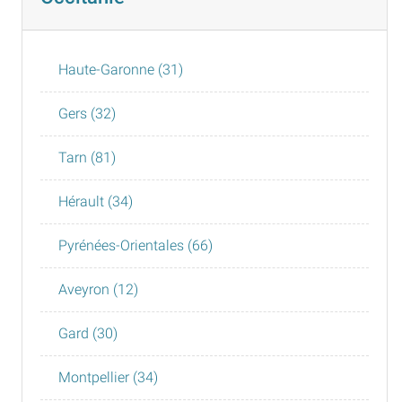
Haute-Garonne (31)
Gers (32)
Tarn (81)
Hérault (34)
Pyrénées-Orientales (66)
Aveyron (12)
Gard (30)
Montpellier (34)