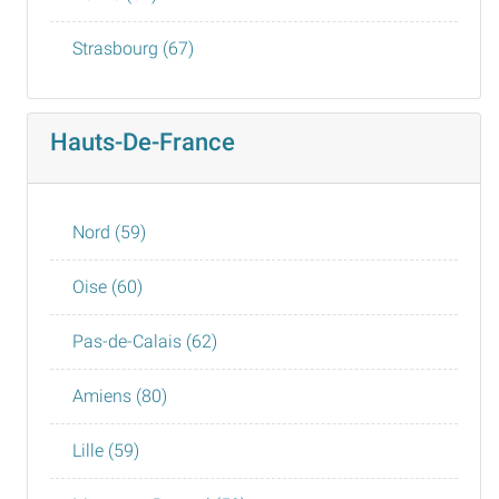
Strasbourg (67)
Hauts-De-France
Nord (59)
Oise (60)
Pas-de-Calais (62)
Amiens (80)
Lille (59)