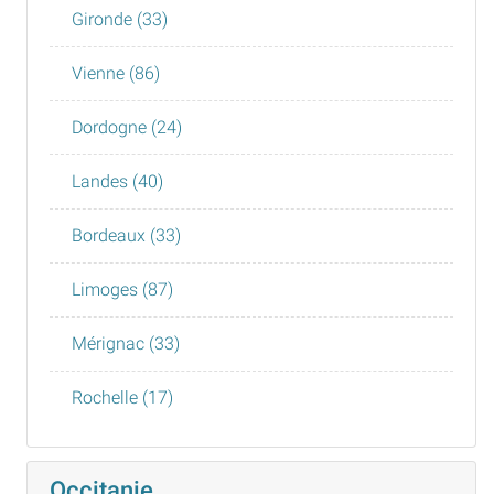
Gironde (33)
Vienne (86)
Dordogne (24)
Landes (40)
Bordeaux (33)
Limoges (87)
Mérignac (33)
Rochelle (17)
Occitanie