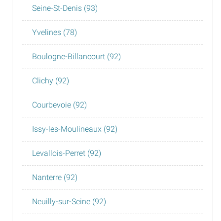
Seine-St-Denis (93)
Yvelines (78)
Boulogne-Billancourt (92)
Clichy (92)
Courbevoie (92)
Issy-les-Moulineaux (92)
Levallois-Perret (92)
Nanterre (92)
Neuilly-sur-Seine (92)