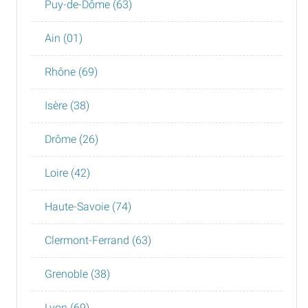
Puy-de-Dôme (63)
Ain (01)
Rhône (69)
Isère (38)
Drôme (26)
Loire (42)
Haute-Savoie (74)
Clermont-Ferrand (63)
Grenoble (38)
Lyon (69)