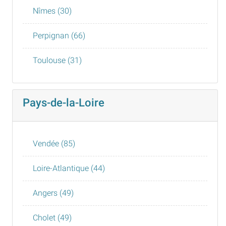
Nîmes (30)
Perpignan (66)
Toulouse (31)
Pays-de-la-Loire
Vendée (85)
Loire-Atlantique (44)
Angers (49)
Cholet (49)