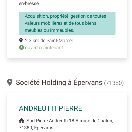
en-bresse
Acquisition, propriété, gestion de toutes
valeurs mobilières et de tous biens
meubles ou immeubles.
2.3 km de Saint-Marcel
ouvert maintenant
Société Holding à Épervans
(71380)
ANDREUTTI PIERRE
Sarl Pierre Andreutti 18 A route de Chalon,
71380, Epervans