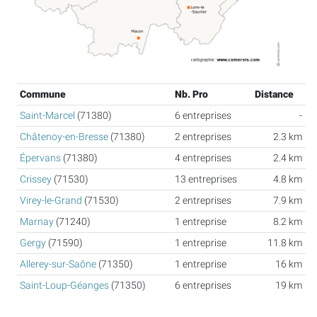
Commune
Nb. Pro
Distance
Saint-Marcel
(71380)
6 entreprises
-
Châtenoy-en-Bresse
(71380)
2 entreprises
2.3 km
Épervans
(71380)
4 entreprises
2.4 km
Crissey
(71530)
13 entreprises
4.8 km
Virey-le-Grand
(71530)
2 entreprises
7.9 km
Marnay
(71240)
1 entreprise
8.2 km
Gergy
(71590)
1 entreprise
11.8 km
Allerey-sur-Saône
(71350)
1 entreprise
16 km
Saint-Loup-Géanges
(71350)
6 entreprises
19 km