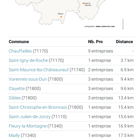
Commune
Nb. Pro
Distance
Chauffailles
(71170)
9 entreprises
-
Saint-Igny-de-Roche
(71170)
1 entreprise
3.7 km
Saint-Maurice-lès-Châteauneuf
(71740)
2 entreprises
6.9 km
Varennes-sous-Dun
(71800)
3 entreprises
9.4 km
Clayette
(71800)
3 entreprises
9.6 km
Gibles
(71800)
3 entreprises
13.4 km
Saint-Christophe-en-Brionnais
(71800)
1 entreprise
15.4 km
Saint-Julien-de-Jonzy
(71110)
1 entreprise
15.6 km
Fleury-la-Montagne
(71340)
1 entreprise
16.9 km
Mailly
(71340)
1 entreprise
17.5 km