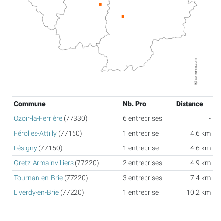
Commune
Nb. Pro
Distance
Ozoir-la-Ferrière
(77330)
6 entreprises
-
Férolles-Attilly
(77150)
1 entreprise
4.6 km
Lésigny
(77150)
1 entreprise
4.6 km
Gretz-Armainvilliers
(77220)
2 entreprises
4.9 km
Tournan-en-Brie
(77220)
3 entreprises
7.4 km
Liverdy-en-Brie
(77220)
1 entreprise
10.2 km