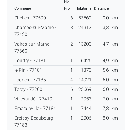
Nb
Commune
Pro
Habitants
Distance
Chelles - 77500
6
53569
0,0
km
Champs-sur-Marne -
8
24913
3,3
km
77420
Vaires-sur-Marne -
2
13200
4,7
km
77360
Courtry - 77181
1
6426
4,9
km
le Pin - 77181
1
1373
5,6
km
Lognes - 77185
4
14021
6,0
km
Torcy - 77200
6
23669
6,0
km
Villevaudé - 77410
1
2053
7,0
km
Émerainville - 77184
1
7444
7,8
km
Croissy-Beaubourg -
1
2006
8,0
km
77183