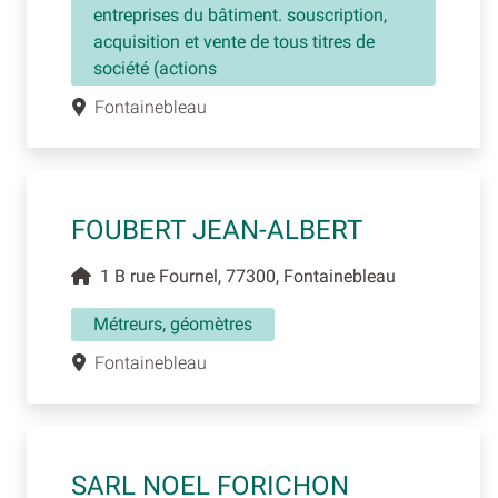
entreprises du bâtiment. souscription,
acquisition et vente de tous titres de
société (actions
Fontainebleau
FOUBERT JEAN-ALBERT
1 B rue Fournel, 77300, Fontainebleau
Métreurs, géomètres
Fontainebleau
SARL NOEL FORICHON