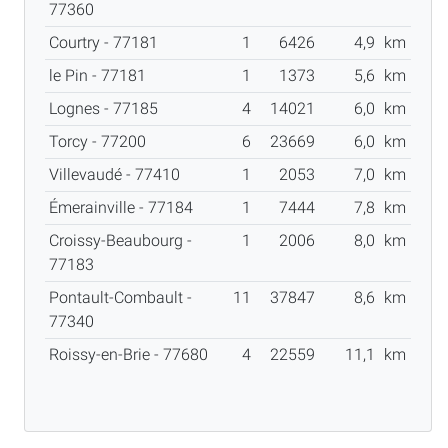
77360
Courtry - 77181
1
6426
4,9
km
le Pin - 77181
1
1373
5,6
km
Lognes - 77185
4
14021
6,0
km
Torcy - 77200
6
23669
6,0
km
Villevaudé - 77410
1
2053
7,0
km
Émerainville - 77184
1
7444
7,8
km
Croissy-Beaubourg -
1
2006
8,0
km
77183
Pontault-Combault -
11
37847
8,6
km
77340
Roissy-en-Brie - 77680
4
22559
11,1
km