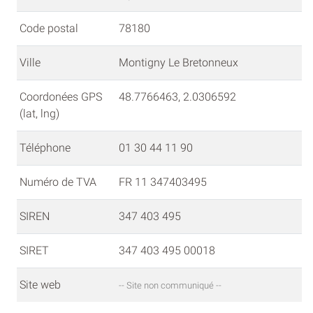
Code postal
78180
Ville
Montigny Le Bretonneux
Coordonées GPS
48.7766463, 2.0306592
(lat, lng)
Téléphone
01 30 44 11 90
Numéro de TVA
FR 11 347403495
SIREN
347 403 495
SIRET
347 403 495 00018
Site web
-- Site non communiqué --