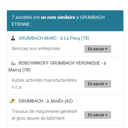
7 sociétés ont
un nom similaire
à GRUMBACH
ETIENNE :
GRUMBACH MARC
- à Le Pecq (78)
Services aux entreprises
En savoir +
BOBOVNIKOFF GRUMBACH VERONIQUE
- à
Marcq (78)
Autres activités manufacturières
En savoir +
n.c.a.
GRUMBACH
- à AboËn (42)
Travaux de maçonnerie générale
En savoir +
et gros œuvre de bâtiment