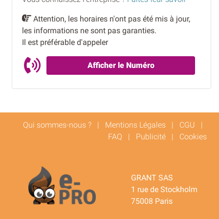
Attention, les horaires n'ont pas été mis à jour,
les informations ne sont pas garanties.
Il est préférable d'appeler
Afficher le Numéro
Qui sommes-nous ?
|
Mentions Légales
|
CGU
|
FAQ
|
Publicité
|
Cookies
GRANT SAS
1 rue de Stockholm
75008 Paris