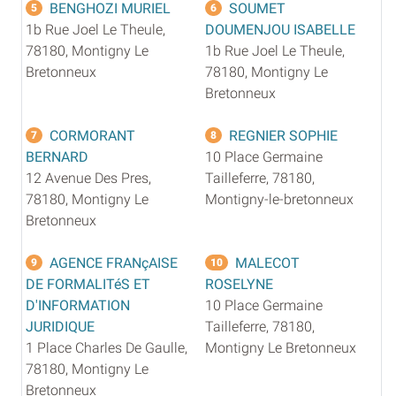
BENGHOZI MURIEL
SOUMET
5
6
1b Rue Joel Le Theule,
DOUMENJOU ISABELLE
78180, Montigny Le
1b Rue Joel Le Theule,
Bretonneux
78180, Montigny Le
Bretonneux
CORMORANT
REGNIER SOPHIE
7
8
BERNARD
10 Place Germaine
12 Avenue Des Pres,
Tailleferre, 78180,
78180, Montigny Le
Montigny-le-bretonneux
Bretonneux
AGENCE FRANçAISE
MALECOT
9
10
DE FORMALITéS ET
ROSELYNE
D'INFORMATION
10 Place Germaine
JURIDIQUE
Tailleferre, 78180,
1 Place Charles De Gaulle,
Montigny Le Bretonneux
78180, Montigny Le
Bretonneux