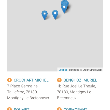
Leaflet
| données © OpenStreetMap
CROCHART MICHEL
BENGHOZI MURIEL
1
2
7 Place Germaine
1b Rue Joel Le Theule,
Tailleferre, 78180,
78180, Montigny Le
Montigny Le Bretonneux
Bretonneux
SOUMET
CORMORANT
3
4