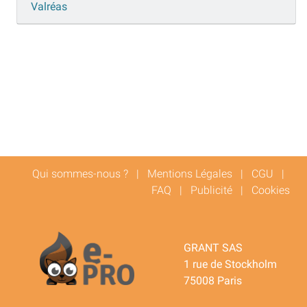
Valréas
Qui sommes-nous ?
|
Mentions Légales
|
CGU
|
FAQ
|
Publicité
|
Cookies
GRANT SAS
1 rue de Stockholm
75008 Paris