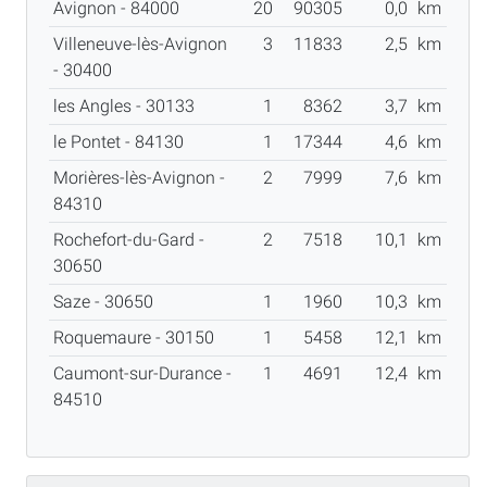
Avignon - 84000
20
90305
0,0
km
Villeneuve-lès-Avignon
3
11833
2,5
km
- 30400
les Angles - 30133
1
8362
3,7
km
le Pontet - 84130
1
17344
4,6
km
Morières-lès-Avignon -
2
7999
7,6
km
84310
Rochefort-du-Gard -
2
7518
10,1
km
30650
Saze - 30650
1
1960
10,3
km
Roquemaure - 30150
1
5458
12,1
km
Caumont-sur-Durance -
1
4691
12,4
km
84510