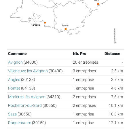
Commune
Nb. Pro
Distance
Avignon
(84000)
20 entreprises
-
Villeneuve-lès-Avignon
(30400)
3 entreprises
2.5 km
Angles
(30133)
1 entreprise
3.7 km
Pontet
(84130)
1 entreprise
4.6 km
Morières-lès-Avignon
(84310)
2 entreprises
7.6 km
Rochefort-du-Gard
(30650)
2 entreprises
10.1 km
Saze
(30650)
1 entreprise
10.3 km
Roquemaure
(30150)
1 entreprise
12.1 km