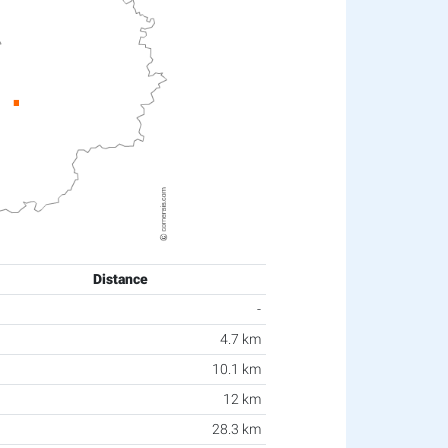
Distance
-
4.7 km
10.1 km
12 km
28.3 km