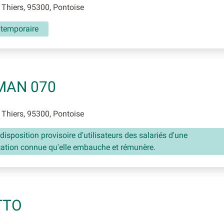
Thiers, 95300, Pontoise
 temporaire
MAN 070
Thiers, 95300, Pontoise
disposition provisoire d'utilisateurs des salariés d'une
cation connue qu'elle embauche et rémunère.
TTO