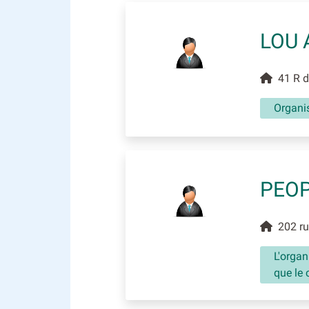
LOU 
41 R du
Organis
PEO
202 rue
L'organ
que le 