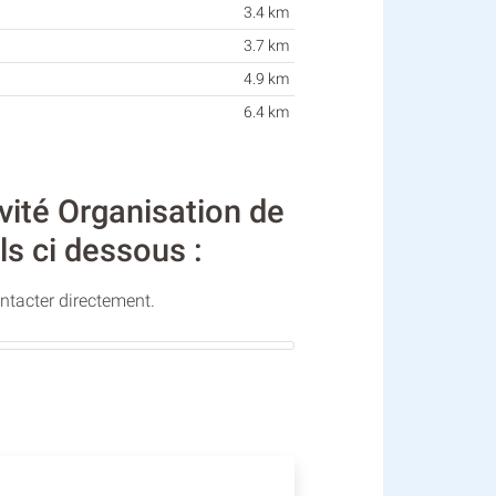
3.4 km
3.7 km
4.9 km
6.4 km
vité Organisation de
ls ci dessous :
ontacter directement.