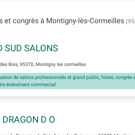
s et congrès à Montigny-lès-Cormeilles
(95
 SUD SALONS
es Bois, 95370, Montigny les cormeilles
ation de salons professionnels et grand public, foires, congrès 
utre événement commercial.
 DRAGON D O