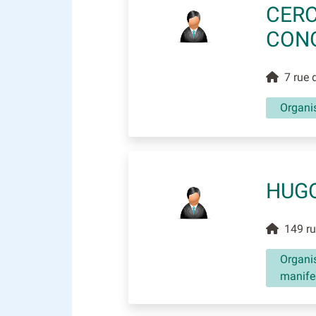
CERC
CON
7 rue d
Organis
HUG
149 rue
Organis
manifes