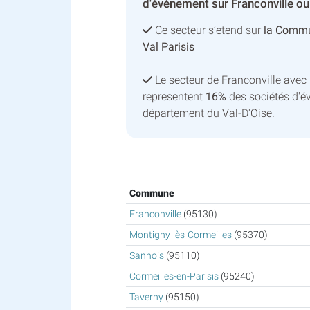
d'événement sur Franconville ou
Ce secteur s’etend sur
la Commu
Val Parisis
Le secteur de Franconville ave
representent
16%
des sociétés d'é
département du Val-D'Oise.
Commune
Franconville
(95130)
Montigny-lès-Cormeilles
(95370)
Sannois
(95110)
Cormeilles-en-Parisis
(95240)
Taverny
(95150)