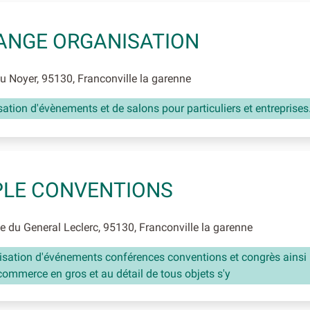
ANGE ORGANISATION
 Noyer, 95130, Franconville la garenne
ation d'évènements et de salons pour particuliers et entreprises
PLE CONVENTIONS
 du General Leclerc, 95130, Franconville la garenne
isation d'événements conférences conventions et congrès ainsi
commerce en gros et au détail de tous objets s'y