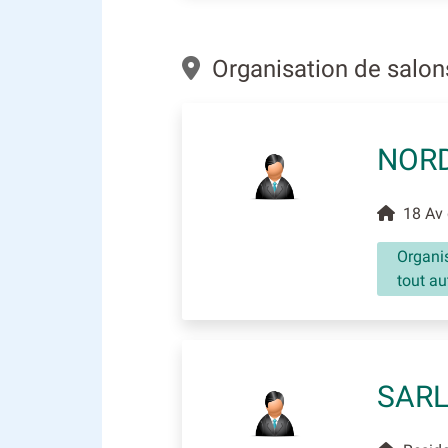
Organisation de salon
NORD
18 Av d
Organis
tout a
SARL