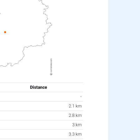
Distance
-
2.1 km
2.8 km
3 km
3.3 km