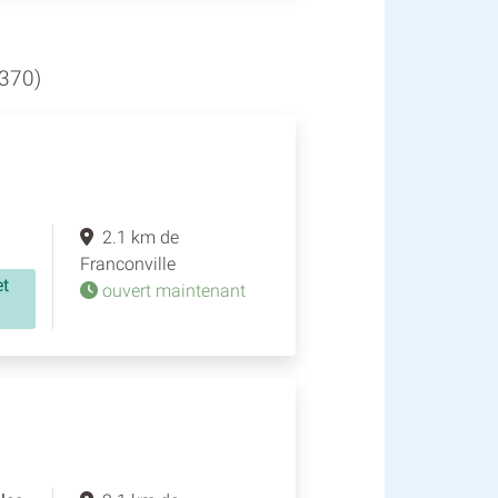
370)
2.1 km de
Franconville
et
ouvert maintenant