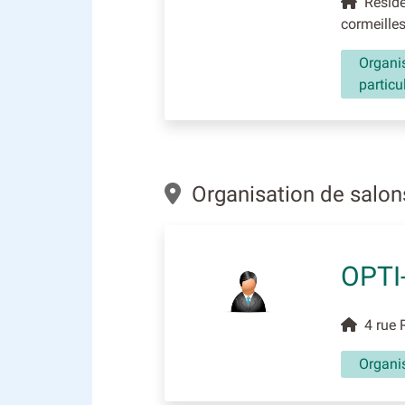
Residen
cormeille
Organis
particu
Organisation de salon
OPTI
4 rue R
Organis