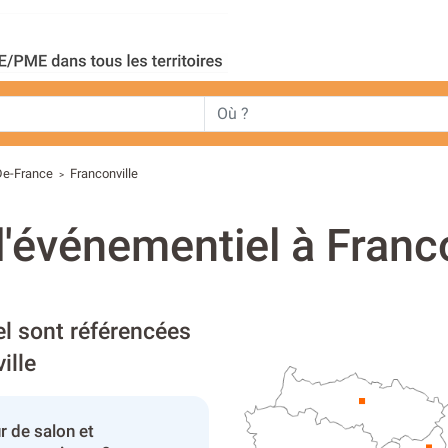
-De-France
Franconville
>
'événementiel à Franco
l sont référencées
ille
r de salon et