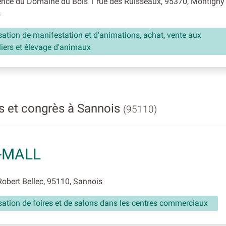
ce du Domaine du Bois 1 rue des Ruisseaux, 95370, Montigny 
s
ation de manifestation et d'animations, achat, vente aux
liers et élevage d'animaux
s et congrès à Sannois
(95110)
-MALL
obert Bellec, 95110, Sannois
ation de foires et de salons dans les centres commerciaux