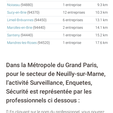
Noiseau
(94880)
1 entreprise
9.3 km
Sucy-en-Brie
(94370)
12 entreprises
10.3 km
Limeil-Brévannes
(94450)
6 entreprises
13.1 km
Marolles-en-Brie
(94440)
2 entreprises
14.1 km
Santeny
(94440)
1 entreprise
15.2 km
Mandres-les-Roses
(94520)
1 entreprise
17.6 km
Dans la Métropole du Grand Paris,
pour le secteur de Neuilly-sur-Marne,
l’activité Surveillance, Enquetes,
Sécurité est représentée par les
professionnels ci dessous :
En cliquant sur le nom du professionnel, vous pourrez