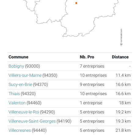
Commune
Nb. Pro
Distance
Bobigny
(93000)
7 entreprises
-
Villiers-sur-Marne
(94350)
10 entreprises
11.4 km
Sucy-en-Brie
(94370)
9 entreprises
16.6 km
Thiais
(94320)
10 entreprises
16.6 km
Valenton
(94460)
1 entreprise
18 km
Villeneuve-le-Roi
(94290)
5 entreprises
19.2 km
Villeneuve-Saint-Georges
(94190)
5 entreprises
19.3 km
Villecresnes
(94440)
5 entreprises
21.8 km