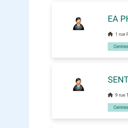
EA P
1 rue P
Centres
SEN
9 rue 
Centres