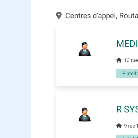
Centres d'appel, Routa
MEDI
13 rue
Plate-
R SY
9 rue 