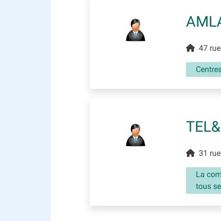
AMLA
47 rue 
Centres
TEL&
31 rue 
La com
tous s