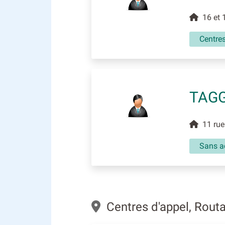
16 et 1
Centres
TAGG
11 rue 
Sans ac
Centres d'appel, Rout