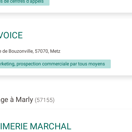
és de centres d'appels
VOICE
 de Bouzonville, 57070, Metz
rketing, prospection commerciale par tous moyens
age à Marly
(57155)
IMERIE MARCHAL