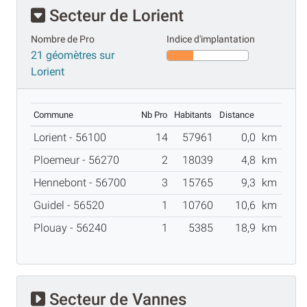
Secteur de Lorient
Nombre de Pro
Indice d'implantation
21 géomètres sur
Lorient
Commune
Nb Pro
Habitants
Distance
Lorient - 56100
14
57961
0,0
km
Ploemeur - 56270
2
18039
4,8
km
Hennebont - 56700
3
15765
9,3
km
Guidel - 56520
1
10760
10,6
km
Plouay - 56240
1
5385
18,9
km
Secteur de Vannes