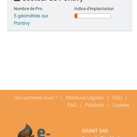
Nombre de Pro
Indice d'implantation
5 géomètres sur
Pontivy
Qui sommes-nous ?
|
Mentions Légales
|
CGU
|
FAQ
|
Publicité
|
Cookies
GRANT SAS