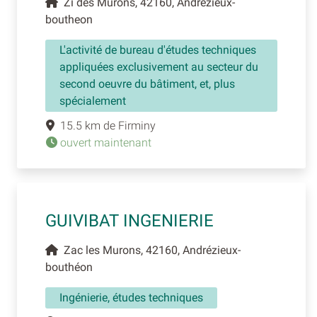
Zi des Murons, 42160, Andrezieux-
boutheon
L'activité de bureau d'études techniques
appliquées exclusivement au secteur du
second oeuvre du bâtiment, et, plus
spécialement
15.5 km de Firminy
ouvert maintenant
GUIVIBAT INGENIERIE
Zac les Murons, 42160, Andrézieux-
bouthéon
Ingénierie, études techniques