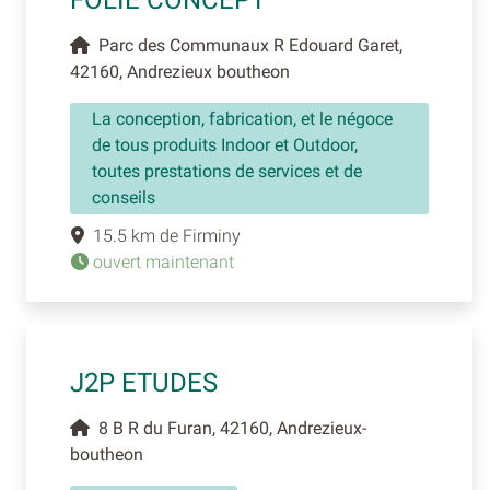
FOLIE CONCEPT
Parc des Communaux R Edouard Garet,
42160, Andrezieux boutheon
La conception, fabrication, et le négoce
de tous produits Indoor et Outdoor,
toutes prestations de services et de
conseils
15.5 km de Firminy
ouvert maintenant
J2P ETUDES
8 B R du Furan, 42160, Andrezieux-
boutheon