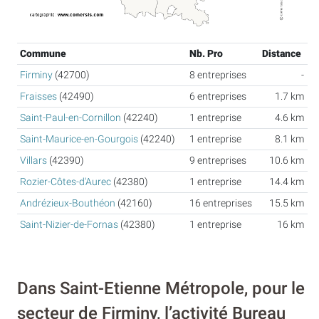
Commune
Nb. Pro
Distance
Firminy
(42700)
8 entreprises
-
Fraisses
(42490)
6 entreprises
1.7 km
Saint-Paul-en-Cornillon
(42240)
1 entreprise
4.6 km
Saint-Maurice-en-Gourgois
(42240)
1 entreprise
8.1 km
Villars
(42390)
9 entreprises
10.6 km
Rozier-Côtes-d'Aurec
(42380)
1 entreprise
14.4 km
Andrézieux-Bouthéon
(42160)
16 entreprises
15.5 km
Saint-Nizier-de-Fornas
(42380)
1 entreprise
16 km
Dans Saint-Etienne Métropole, pour le
secteur de Firminy, l’activité Bureau