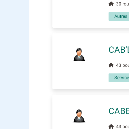
30 rout
Autres 
CAB'
43 boul
Service
CABE
43 boul