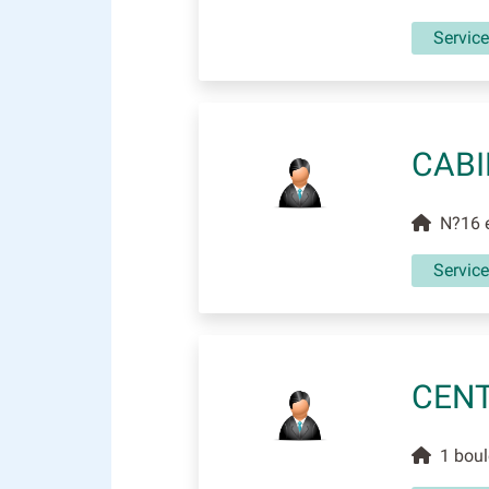
Service
CABI
N?16 e
Service
CENT
1 boule