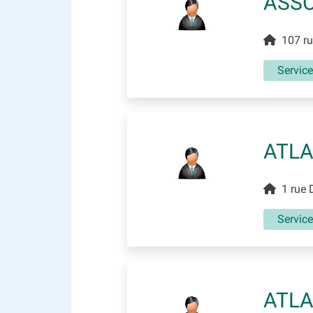
ASSO
107 rue
Service
ATLA
1 rue D
Service
ATLA