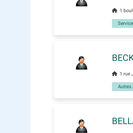
1 boule
Service
BECK
1 rue J
Autres 
BELL