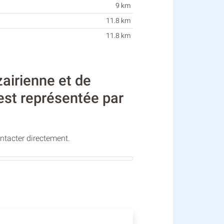
9 km
11.8 km
11.8 km
airienne et de
 est représentée par
ontacter directement.