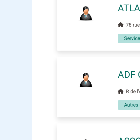
ATLA
78 rue 
Service
ADF 
R de l'
Autres 