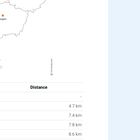
Distance
-
4.7 km
7.4 km
7.8 km
8.6 km