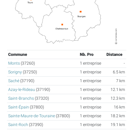
Commune
Nb. Pro
Distance
Monts
(37260)
1 entreprise
-
Sorigny
(37250)
1 entreprise
6.5 km
Saché
(37190)
1 entreprise
7 km
Azay-le-Rideau
(37190)
1 entreprise
12.1 km
Saint-Branchs
(37320)
1 entreprise
12.3 km
Saint-Épain
(37800)
1 entreprise
16 km
Sainte-Maure-de-Touraine
(37800)
1 entreprise
18.2 km
Saint-Roch
(37390)
1 entreprise
19.1 km