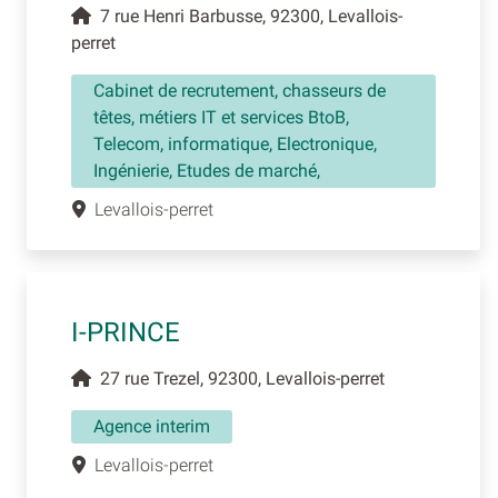
7 rue Henri Barbusse, 92300, Levallois-
perret
Cabinet de recrutement, chasseurs de
têtes, métiers IT et services BtoB,
Telecom, informatique, Electronique,
Ingénierie, Etudes de marché,
Levallois-perret
I-PRINCE
27 rue Trezel, 92300, Levallois-perret
Agence interim
Levallois-perret