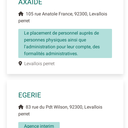
AXAIDE
105 rue Anatole France, 92300, Levallois
perret
Le placement de personnel auprès de
personnes physiques ainsi que
l'administration pour leur compte, des
formalités administratives.
Levallois perret
EGERIE
83 rue du Pdt Wilson, 92300, Levallois
perret
Agence interim