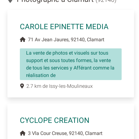
CAROLE EPINETTE MEDIA
71 Av Jean Jaures, 92140, Clamart
La vente de photos et visuels sur tous
support et sous toutes formes, la vente
de tous les services y Afférant comme la
réalisation de
2.7 km de Issy-les-Moulineaux
CYCLOPE CREATION
3 Vla Cour Creuse, 92140, Clamart