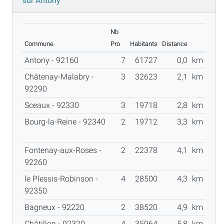
sur Antony
Nb
Commune
Pro
Habitants
Distance
Antony - 92160
7
61727
0,0
km
Châtenay-Malabry -
3
32623
2,1
km
92290
Sceaux - 92330
3
19718
2,8
km
Bourg-la-Reine - 92340
2
19712
3,3
km
Fontenay-aux-Roses -
2
22378
4,1
km
92260
le Plessis-Robinson -
4
28500
4,3
km
92350
Bagneux - 92220
2
38520
4,9
km
Châtillon - 92320
4
35964
5,8
km