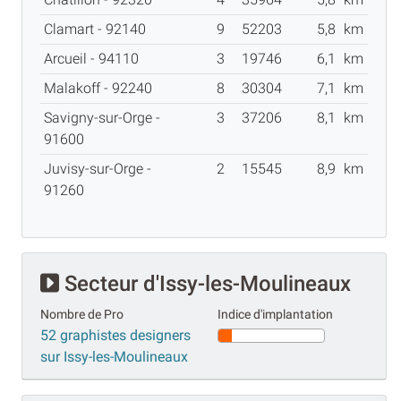
Clamart - 92140
9
52203
5,8
km
Arcueil - 94110
3
19746
6,1
km
Malakoff - 92240
8
30304
7,1
km
Savigny-sur-Orge -
3
37206
8,1
km
91600
Juvisy-sur-Orge -
2
15545
8,9
km
91260
Secteur d'Issy-les-Moulineaux
Nombre de Pro
Indice d'implantation
52 graphistes designers
sur Issy-les-Moulineaux