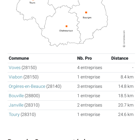
Commune
Nb. Pro
Distance
Voves
(28150)
4 entreprises
-
Viabon
(28150)
1 entreprise
8.4 km
Orgères-en-Beauce
(28140)
3 entreprises
14.8 km
Bouville
(28800)
1 entreprise
18.5 km
Janville
(28310)
2 entreprises
20.7 km
Toury
(28310)
1 entreprise
24.6 km