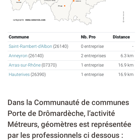
Commune
Nb. Pro
Distance
Saint-Rambert-d'Albon
(26140)
0 entreprise
-
Anneyron
(26140)
2 entreprises
6.3 km
Arras-sur-Rhône
(07370)
1 entreprise
16.9 km
Hauterives
(26390)
1 entreprise
16.9 km
Dans la Communauté de communes
Porte de Drômardèche, l’activité
Métreurs, géomètres est représentée
par les professionnels ci dessous :