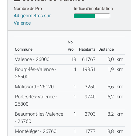
Nombre de Pro
Indice d'implantation
44 géomètres sur
Valence
Nb
Commune
Pro
Habitants
Distance
Valence - 26000
13
61767
0,0
km
Bourg-lès-Valence -
4
19351
1,9
km
26500
Malissard - 26120
1
3250
5,6
km
Portes-lès-Valence -
1
9740
6,2
km
26800
Beaumont-lès-Valence
1
3703
8,2
km
- 26760
Montéléger - 26760
1
1777
8,8
km