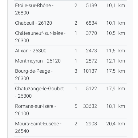
Étoile-sur-Rhône -
2
5139
10,1
km
26800
Chabeuil - 26120
2
6834
10,1
km
Châteauneuf-sur-Isère -
1
3770
10,5
km
26300
Alixan - 26300
1
2473
11,6
km
Montmeyran - 26120
1
2872
12,1
km
Bourg-de-Péage -
3
10137
17,5
km
26300
Chatuzange-le-Goubet
1
5122
17,9
km
- 26300
Romans-sur-Isère -
5
33632
18,1
km
26100
Mours-Saint-Eusèbe -
2
2908
20,4
km
26540