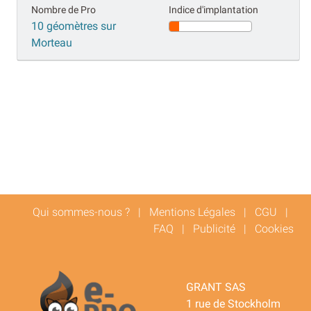
Nombre de Pro
Indice d'implantation
10 géomètres sur
Morteau
Qui sommes-nous ?
|
Mentions Légales
|
CGU
|
FAQ
|
Publicité
|
Cookies
GRANT SAS
1 rue de Stockholm