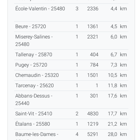
École-Valentin - 25480
3
2336
4,4
km
Beure - 25720
1
1361
4,5
km
Miserey-Salines -
1
2321
6,0
km
25480
Tallenay - 25870
1
404
6,7
km
Pugey - 25720
1
784
7,3
km
Chemaudin - 25320
1
1501
10,5
km
Tarcenay - 25620
1
1
11,8
km
Abbans-Dessus -
1
301
17,6
km
25440
Saint-Vit - 25410
2
4830
17,7
km
Étalans - 25580
1
1219
21,2
km
Baume-les-Dames -
4
5291
28,0
km