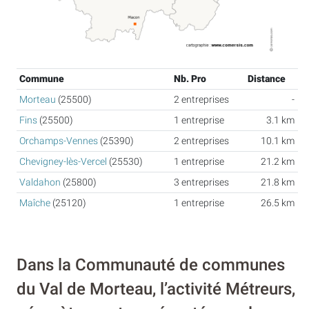
Commune
Nb. Pro
Distance
Morteau
(25500)
2 entreprises
-
Fins
(25500)
1 entreprise
3.1 km
Orchamps-Vennes
(25390)
2 entreprises
10.1 km
Chevigney-lès-Vercel
(25530)
1 entreprise
21.2 km
Valdahon
(25800)
3 entreprises
21.8 km
Maîche
(25120)
1 entreprise
26.5 km
Dans la Communauté de communes
du Val de Morteau, l’activité Métreurs,