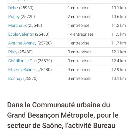
Deluz
(25960)
1 entreprise
10.1 km
Pugey
(25720)
2 entreprises
10.6 km
Marchaux
(25640)
1 entreprise
11.2 km
École-Valentin
(25480)
14 entreprises
11.5 km
Avanne-Aveney
(25720)
1 entreprise
11.7 km
Pirey
(25480)
3 entreprises
12.1 km
Châtillon-le-Duc
(25870)
9 entreprises
12.4 km
Miserey-Salines
(25480)
3 entreprises
12.9 km
Bonnay
(25870)
3 entreprises
13.1 km
Dans la Communauté urbaine du
Grand Besançon Métropole, pour le
secteur de Saône, l’activité Bureau