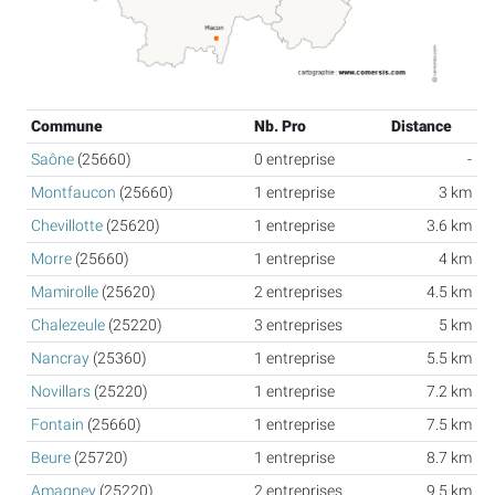
Commune
Nb. Pro
Distance
Saône
(25660)
0 entreprise
-
Montfaucon
(25660)
1 entreprise
3 km
Chevillotte
(25620)
1 entreprise
3.6 km
Morre
(25660)
1 entreprise
4 km
Mamirolle
(25620)
2 entreprises
4.5 km
Chalezeule
(25220)
3 entreprises
5 km
Nancray
(25360)
1 entreprise
5.5 km
Novillars
(25220)
1 entreprise
7.2 km
Fontain
(25660)
1 entreprise
7.5 km
Beure
(25720)
1 entreprise
8.7 km
Amagney
(25220)
2 entreprises
9.5 km