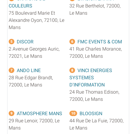
COULEURS
32 Rue Berthelot, 72000,
75 Boulevard Marie Et
Le Mans
Alexandre Oyon, 72100, Le
Mans
DISCOR
FMC EVENTS & COM
5
6
2 Avenue Georges Auric,
41 Rue Charles Morance,
72021, Le Mans
72000, Le Mans
ANDO LINE
VINCI ENERGIES
7
8
28 Rue Edgar Brandt,
SYSTEMES
72000, Le Mans
D'INFORMATION
24 Rue Thomas Edison,
72000, Le Mans
ATMOSPHERE MANS
BLOOSIGN
9
10
29 Rue Lenoir, 72000, Le
44 Rue De La Fuie, 72000,
Mans
Le Mans