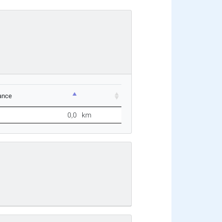
ance
0,0
km