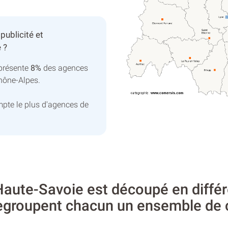
ublicité et
 ?
présente
8%
des agences
hône-Alpes.
pte le plus d'agences de
aute-Savoie est découpé en différ
regroupent chacun un ensemble d