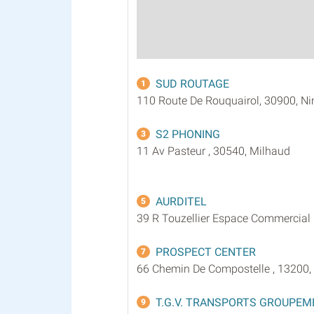
SUD ROUTAGE
1
110 Route De Rouquairol, 30900, N
S2 PHONING
3
11 Av Pasteur , 30540, Milhaud
AURDITEL
5
39 R Touzellier Espace Commercial 
PROSPECT CENTER
7
66 Chemin De Compostelle , 13200, 
T.G.V. TRANSPORTS GROUPEM
9