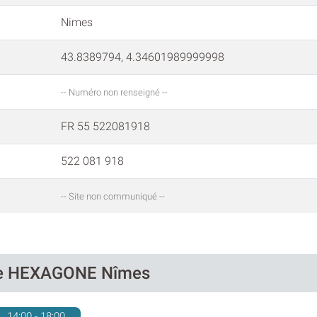
Nimes
43.8389794, 4.34601989999998
-- Numéro non renseigné --
FR 55 522081918
522 081 918
-- Site non communiqué --
 de HEXAGONE Nîmes
14:00 - 18:00