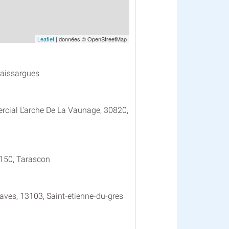
Leaflet
| données © OpenStreetMap
Caissargues
rcial L'arche De La Vaunage, 30820,
150, Tarascon
taves, 13103, Saint-etienne-du-gres