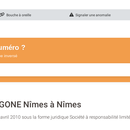
Bouche à oreille
Signaler une anomalie
numéro ?
ue
inversé
GONE Nîmes à Nîmes
vril 2010 sous la forme juridique Société à responsabilité limit