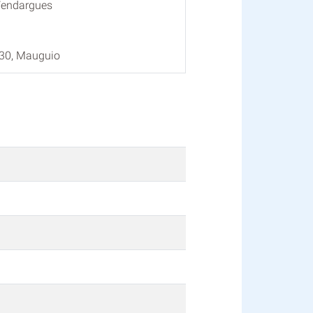
Vendargues
130, Mauguio