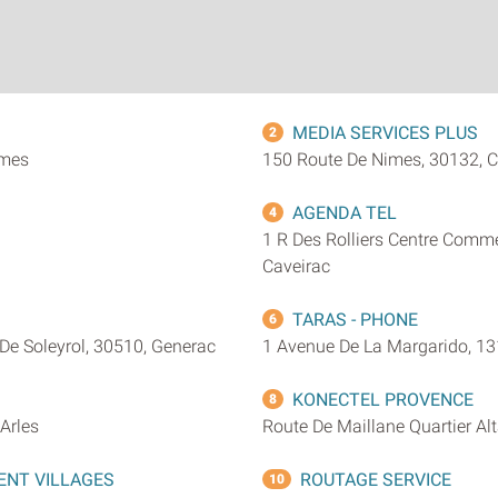
MEDIA SERVICES PLUS
2
imes
150 Route De Nimes, 30132, 
AGENDA TEL
4
1 R Des Rolliers Centre Comme
Caveirac
TARAS - PHONE
6
De Soleyrol, 30510, Generac
1 Avenue De La Margarido, 13
KONECTEL PROVENCE
8
Arles
Route De Maillane Quartier Al
ENT VILLAGES
ROUTAGE SERVICE
10