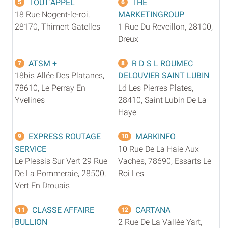
TOUT'APPEL
THE
5
6
18 Rue Nogent-le-roi,
MARKETINGROUP
28170, Thimert Gatelles
1 Rue Du Reveillon, 28100,
Dreux
ATSM +
R D S L ROUMEC
7
8
18bis Allée Des Platanes,
DELOUVIER SAINT LUBIN
78610, Le Perray En
Ld Les Pierres Plates,
Yvelines
28410, Saint Lubin De La
Haye
EXPRESS ROUTAGE
MARKINFO
9
10
SERVICE
10 Rue De La Haie Aux
Le Plessis Sur Vert 29 Rue
Vaches, 78690, Essarts Le
De La Pommeraie, 28500,
Roi Les
Vert En Drouais
CLASSE AFFAIRE
CARTANA
11
12
BULLION
2 Rue De La Vallée Yart,