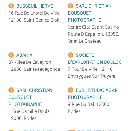
BUSSEUIL HERVE
SARL CHRISTIAN
3
4
16 Rue De L'hotel De Ville,
BOUSQUET
12130, Saint Geniez D'olt
PHOTOGRAPHE
Centre Cial Geant Casino
Route D Espalion, 12850,
Onet Le Chateau
ABAHIA
SOCIETE
5
6
37 Allée De L'aveyron ,
D'EXPLOITATION BOULOC
12850, Sainte-radegonde
7 Tour De Ville, 12140,
Entraygues Sur Truyere
SARL CHRISTIAN
EURL STUDIO AGAR
7
8
BOUSQUET
PHOTOGRAPHIE
PHOTOGRAPHE
9 Rue Du Bal, 12000,
1 Rue Camille Douls,
Rodez
12000, Rodez